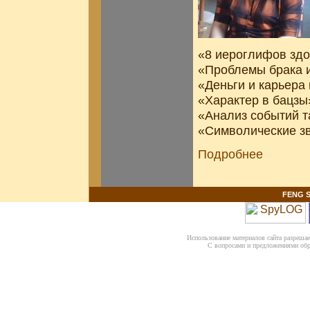
«8 иероглифов зд
«Проблемы брака и
«Деньги и карьера
«Характер в бацзы
«Анализ событий т
«Символические зв
Подробнее
FENG S
Использование материалов сайта разрешает
С вопросами и предложениями об