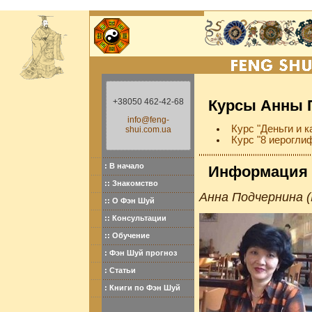
+38050 462-42-68
Курсы Анны 
info@feng-
Курс "Деньги и к
shui.com.ua
Курс "8 иероглиф
: В начало
Информация 
:: Знакомство
Анна Подчернина (
:: О Фэн Шуй
:: Консультации
:: Обучение
: Фэн Шуй прогноз
: Статьи
: Книги по Фэн Шуй